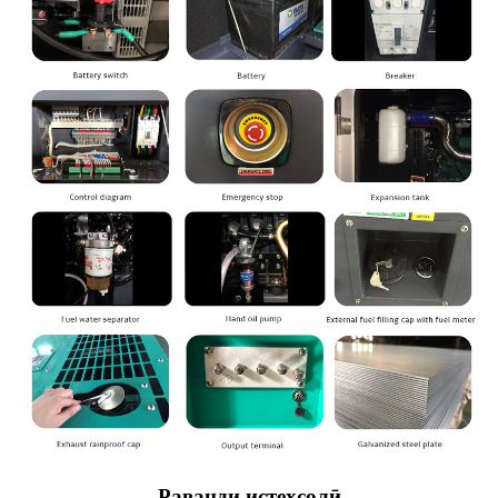
Раванди истеҳсолӣ