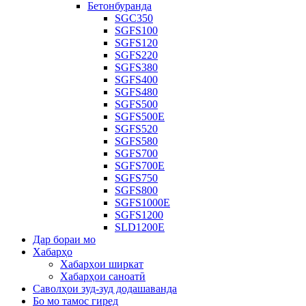
Бетонбуранда
SGC350
SGFS100
SGFS120
SGFS220
SGFS380
SGFS400
SGFS480
SGFS500
SGFS500E
SGFS520
SGFS580
SGFS700
SGFS700E
SGFS750
SGFS800
SGFS1000E
SGFS1200
SLD1200E
Дар бораи мо
Хабарҳо
Хабарҳои ширкат
Хабарҳои саноатӣ
Саволҳои зуд-зуд додашаванда
Бо мо тамос гиред