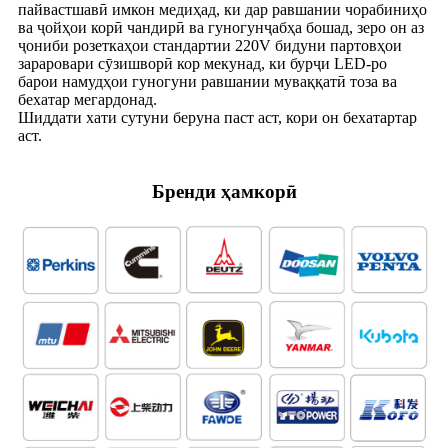
пайвастшавӣ имкон медиҳад, ки дар равшании чорабиниҳо
ва ҷойҳои корӣ чандирӣ ва гуногунҷабҳа бошад, зеро он аз
ҷониби розеткаҳои стандартии 220V бидуни партовҳои
зараровари сӯзишворӣ кор мекунад, ки бурҷи LED-ро
барои намудҳои гуногуни равшании муваққатӣ тоза ва
бехатар мегардонад.
Шиддати хати сутуни беруна паст аст, кори он бехатартар
аст.
Бренди ҳамкорӣ