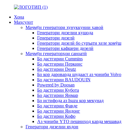
Хона
Маҳсулот
Маҷмӯи генератори хунуккунии ҳавоӣ
Генератори дизелии кушода
Генератори дизелӣ
Генератори дизелӣ бо суръати хеле хомӯш
Генератори кафшери дизелӣ
Маҷмӯи генераторҳои саноатӣ
Бо дастгирии Cummins
Бо дастгирии Перкинс
Бо дастгирии Deutz
Бо кор дароварда шудааст аз ҷониби Volvo
Бо дастгирии BAUDOUIN
Powered by Doosan
Бо дастгирии Кубота
Бо дастгирии Янмар
Бо истифода аз Isuzu кор мекунад
Бо дастгирии Фавде
Бо дастгирии Яндонг
Бо дастгирии Кофо
Аз ҷониби YTO пешниҳод карда мешавад
Генератори дизелии яхдон