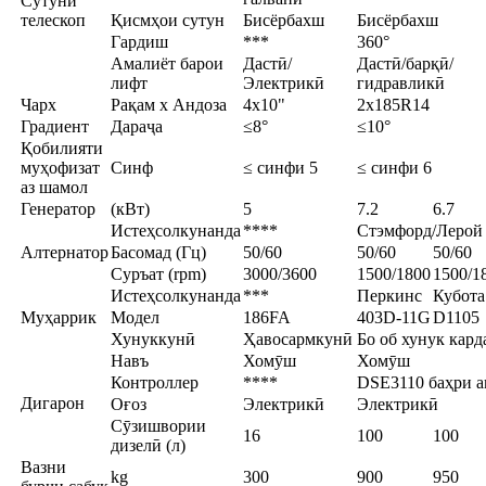
Сутуни
телескоп
Қисмҳои сутун
Бисёрбахш
Бисёрбахш
Гардиш
***
360°
Амалиёт барои
Дастӣ/
Дастӣ/барқӣ/
лифт
Электрикӣ
гидравликӣ
Чарх
Рақам x Андоза
4x10"
2x185R14
Градиент
Дараҷа
≤8°
≤10°
Қобилияти
муҳофизат
Синф
≤ синфи 5
≤ синфи 6
аз шамол
Генератор
(кВт)
5
7.2
6.7
Истеҳсолкунанда
****
Стэмфорд/Лерой
Алтернатор
Басомад (Гц)
50/60
50/60
50/60
Суръат (rpm)
3000/3600
1500/1800
1500/1
Истеҳсолкунанда
***
Перкинс
Кубота
Муҳаррик
Модел
186FA
403D-11G
D1105
Хунуккунӣ
Ҳавосармкунӣ
Бо об хунук кар
Навъ
Хомӯш
Хомӯш
Контроллер
****
DSE3110 баҳри 
Дигарон
Оғоз
Электрикӣ
Электрикӣ
Сӯзишвории
16
100
100
дизелӣ (л)
Вазни
kg
300
900
950