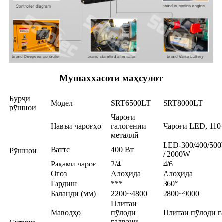
Мушаххасоти маҳсулот
Бурҷи
Модел
SRT6500LT
SRT8000LT
рӯшноӣ
Чароғи
Навъи чароғҳо
галогении
Чароғи LED, 110
металлӣ
LED-300/400/50
Ваттс
400 Вт
Рӯшноӣ
/ 2000W
Рақами чароғ
2/4
4/6
Оғоз
Алоҳида
Алоҳида
Гардиш
***
360°
Баландӣ (мм)
2200~4800
2800~9000
Плитаи
Маводҳо
пӯлоди
Плитаи пӯлоди г
галванӣ