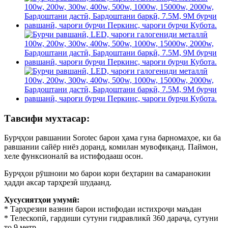
Тавсифи мухтасар:
Бурҷҳои равшании Sorotec барои ҳама гуна барномаҳое, ки ба
равшании сайёр ниёз доранд, комилан мувофиқанд. Паймон,
хеле функсионалӣ ва истифодааш осон.
Бурҷҳои рӯшноии мо барои кори беҳтарин ва самаранокии
ҳадди аксар тарҳрезӣ шудаанд.
Хусусиятҳои умумӣ:
* Тарҳрезии вазнин барои истифодаи истихроҷи маъдан
* Телескопӣ, гардиши сутуни гидравликӣ 360 дараҷа, сутуни
то 9 метр