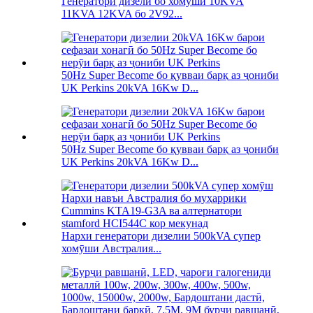
Генератори дизелӣ бо хомӯшӣ 10KVA
11KVA 12KVA бо 2V92...
50Hz Super Become бо қувваи барқ ​​аз ҷониби
UK Perkins 20kVA 16Kw D...
50Hz Super Become бо қувваи барқ ​​аз ҷониби
UK Perkins 20kVA 16Kw D...
Нархи генератори дизелии 500kVA супер
хомӯши Австралия...