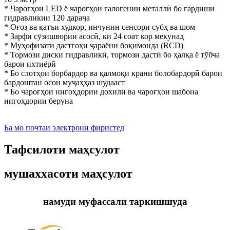
* Чароғҳои LED ё чароғҳои галогении металлӣ бо гардиши
гидравликии 120 дараҷа
* Оғоз ва қатъи худкор, инчунин сенсори субҳ ва шом
* Зарфи сӯзишвории асосӣ, ки 24 соат кор мекунад
* Муҳофизати дастгоҳи ҷараёни боқимонда (RCD)
* Тормози диски гидравликӣ, тормози дастӣ бо ҳалқа ё тӯбча
барои ихтиёрӣ
* Бо слотҳои борбардор ва қалмоқи крани болобардорӣ барои
бардоштан осон муҷаҳҳаз шудааст
* Бо чароғҳои нигоҳдории дохилӣ ва чароғҳои шабона
нигоҳдории беруна
Ба мо почтаи электронӣ фиристед
Тафсилоти маҳсулот
мушаххасоти маҳсулот
намуди муфассали таркишшуда