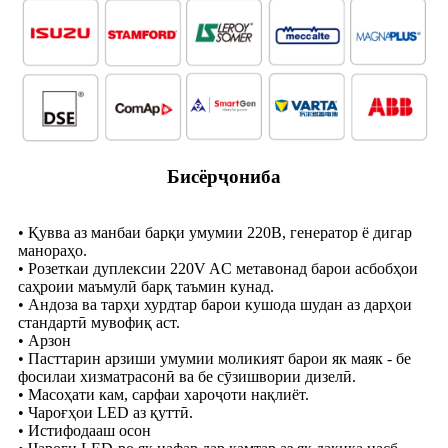
Бисёрҷониба
• Қувва аз манбаи барқи умумии 220В, генератор ё дигар
манораҳо.
• Розеткаи дуплексии 220V AC метавонад барои асбобҳои
саҳроии маъмулӣ барқ ​​​​таъмин кунад.
• Андоза ва тарҳи хурдтар барои кушода шудан аз дарҳои
стандартӣ мувофиқ аст.
• Арзон
• Пасттарин арзиши умумии моликият барои як маяк - бе
фосилаи хизматрасонӣ ва бе сӯзишвории дизелӣ.
• Масоҳати кам, сарфаи хароҷоти нақлиёт.
• Чароғҳои LED аз қуттӣ.
• Истифодааш осон