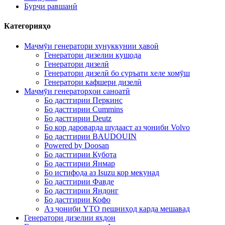
Бурҷи равшанӣ
Категорияҳо
Маҷмӯи генератори хунуккунии ҳавоӣ
Генератори дизелии кушода
Генератори дизелӣ
Генератори дизелӣ бо суръати хеле хомӯш
Генератори кафшери дизелӣ
Маҷмӯи генераторҳои саноатӣ
Бо дастгирии Перкинс
Бо дастгирии Cummins
Бо дастгирии Deutz
Бо кор дароварда шудааст аз ҷониби Volvo
Бо дастгирии BAUDOUIN
Powered by Doosan
Бо дастгирии Кубота
Бо дастгирии Янмар
Бо истифода аз Isuzu кор мекунад
Бо дастгирии Фавде
Бо дастгирии Яндонг
Бо дастгирии Кофо
Аз ҷониби YTO пешниҳод карда мешавад
Генератори дизелии яхдон