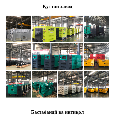
Қуттии завод
Бастабандӣ ва интиқол