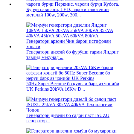
Бурҷи равшанӣ, LED, чароғи галогении
металлӣ 100w, 200w, 300...
Генератори дизелӣ бо фурӯши гарми Яндонг
тавлид мекунад ...
50Hz Super Become бо қувваи барқ ​​аз ҷониби
UK Perkins 20kVA 16Kw D...
Генератори дизелӣ бо садои паст ISUZU
генератор...