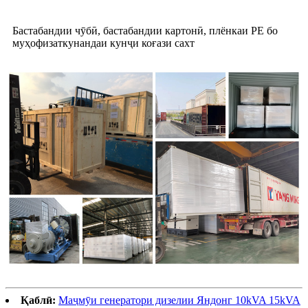
Бастабандии чӯбӣ, бастабандии картонӣ, плёнкаи PE бо
муҳофизаткунандаи кунҷи коғази сахт
Қаблӣ:
Маҷмӯи генератори дизелии Яндонг 10kVA 15kVA