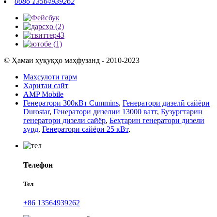
0086 13564939262
© Ҳамаи ҳуқуқҳо маҳфузанд - 2010-2023
Маҳсулоти гарм
Харитаи сайт
AMP Mobile
Генератори 300кВт Cummins
,
Генератори дизелӣ сайёри
Durostar
,
Генератори дизелии 13000 ватт
,
Бузургтарин
генератори дизелӣ сайёр
,
Беҳтарин генератори дизелӣ
хурд
,
Генератори сайёри 25 кВт
,
Телефон
Тел
+86 13564939262