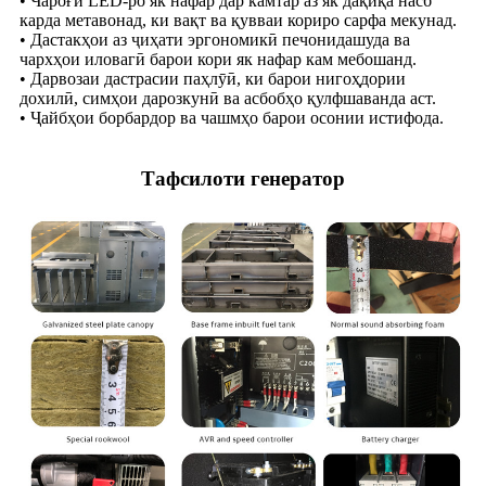
• Чароғи LED-ро як нафар дар камтар аз як дақиқа насб
карда метавонад, ки вақт ва қувваи кориро сарфа мекунад.
• Дастакҳои аз ҷиҳати эргономикӣ печонидашуда ва
чархҳои иловагӣ барои кори як нафар кам мебошанд.
• Дарвозаи дастрасии паҳлӯӣ, ки барои нигоҳдории
дохилӣ, симҳои дарозкунӣ ва асбобҳо қулфшаванда аст.
• Ҷайбҳои борбардор ва чашмҳо барои осонии истифода.
Тафсилоти генератор