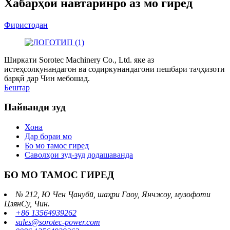
Хабарҳои навтаринро аз мо гиред
Фиристодан
Ширкати Sorotec Machinery Co., Ltd. яке аз
истеҳсолкунандагон ва содиркунандагони пешбари таҷҳизоти
барқӣ дар Чин мебошад.
Бештар
Пайванди зуд
Хона
Дар бораи мо
Бо мо тамос гиред
Саволҳои зуд-зуд додашаванда
БО МО ТАМОС ГИРЕД
№ 212, Ю Чен Ҷанубӣ, шаҳри Гаоу, Янчжоу, музофоти
ЦзянСу, Чин.
+86 13564939262
sales@sorotec-power.com