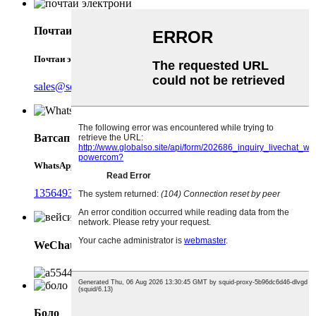
Почтаи электронӣ
Почтаи электронӣ
sales@sorotec-power.com
Ватсап
WhatsApp
13564939262
WeChat
Боло