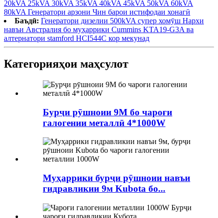
20kVA 25kVA 30kVA 35kVA 40kVA 45kVA 50kVA 60kVA
80kVA Генератори арзони Чин барои истифодаи хонагӣ
Баъдӣ:
Генератори дизелии 500kVA супер хомӯш Нархи
навъи Австралия бо муҳаррики Cummins KTA19-G3A ва
алтернатори stamford HCI544C кор мекунад
Категорияҳои маҳсулот
Бурҷи рӯшноии 9M бо чароғи
галогении металлӣ 4*1000W
Муҳаррики бурҷи рӯшноии навъи
гидравликии 9м Kubota бо...