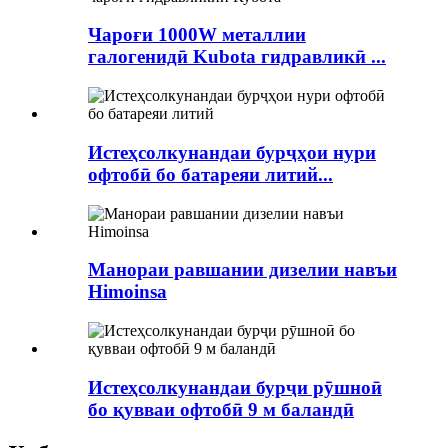
Чароғи 1000W металлии
галогенидӣ Kubota гидравликӣ ...
Истеҳсолкунандаи бурҷҳои нури
офтобӣ бо батареяи литий...
Манораи равшании дизелии навъи
Himoinsa
Истеҳсолкунандаи бурҷи рӯшноӣ
бо қувваи офтобӣ 9 м баландӣ