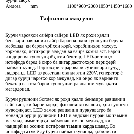
бурҷи сабук
Андоза
mm
1100*900*2000
1850*1450*1680
Тафсилоти маҳсулот
Бурҷи чароғҳои сайёри сайёри LED як роҳи ҳалли
беназири равшании сайёр барои корҳои гуногуни беруна
мебошад, ки барои ҷойҳои корӣ, чорабиниҳои махсус,
корхонаҳо, истихроҷи маъдан ва ғайра комил аст. Барои
чандирӣ ва гуногунҷабҳагии бештар, LED-ро танҳо
истифода баред ё онро ба дигар дастгоҳҳои периферӣ
пайваст кунед. Партовҳои зараровари сӯзишворӣ вуҷуд
надоранд. LED аз розеткаи стандартии 220V, генератор ё
дигар бурҷи чароғҳо кор мекунад, ки онро як варианти
бехатар ва тоза барои гуногунии равшании муваққатӣ
мегардонад.
Бурҷи рӯшноии Sorotec як роҳи ҳалли беназири равшании
сайёр аст, ки барои корҳо, фаъолиятҳо ва лоиҳаҳои гуногун
мувофиқ аст. LED ҳамон равшании пурқувватро ба
монанди бурҷи рӯшноии LED-и андозаи пурраи мо таъмин
мекунад, аммо тарҳи паймонаш имкон медиҳад, ки
чандирӣ ва осонии истифода таъмин карда шавад. Бо
истифода аз як ё ду бурҷи пайвасткунанда, қобилияти