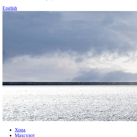
English
Хона
Маҳсулот