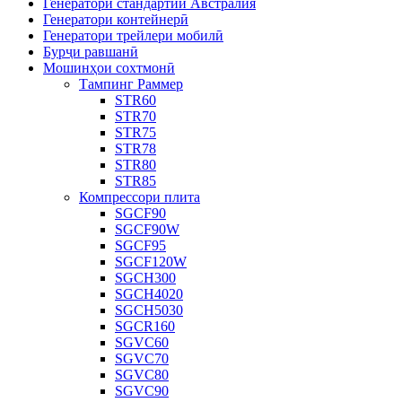
Генератори стандартии Австралия
Генератори контейнерӣ
Генератори трейлери мобилӣ
Бурҷи равшанӣ
Мошинҳои сохтмонӣ
Тампинг Раммер
STR60
STR70
STR75
STR78
STR80
STR85
Компрессори плита
SGCF90
SGCF90W
SGCF95
SGCF120W
SGCH300
SGCH4020
SGCH5030
SGCR160
SGVC60
SGVC70
SGVC80
SGVC90