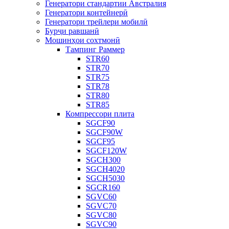
Генератори стандартии Австралия
Генератори контейнерӣ
Генератори трейлери мобилӣ
Бурҷи равшанӣ
Мошинҳои сохтмонӣ
Тампинг Раммер
STR60
STR70
STR75
STR78
STR80
STR85
Компрессори плита
SGCF90
SGCF90W
SGCF95
SGCF120W
SGCH300
SGCH4020
SGCH5030
SGCR160
SGVC60
SGVC70
SGVC80
SGVC90